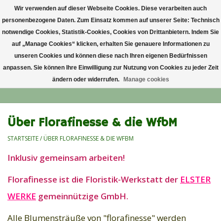
Wir verwenden auf dieser Webseite Cookies. Diese verarbeiten auch
personenbezogene Daten. Zum Einsatz kommen auf unserer Seite: Technisch
0 Artikel - €0,00
notwendige Cookies, Statistik-Cookies, Cookies von Drittanbietern. Indem Sie
auf „Manage Cookies“ klicken, erhalten Sie genauere Informationen zu
Startseite
unseren Cookies und können diese nach Ihren eigenen Bedürfnissen
anpassen. Sie können Ihre Einwilligung zur Nutzung von Cookies zu jeder Zeit
ändern oder widerrufen.
Manage cookies
Anlass
Lieblingsblumen
Über Florafinesse & die WfbM
STARTSEITE
/
ÜBER FLORAFINESSE & DIE WFBM
Grußkarten
Inklusiv gemeinsam arbeiten!
Alle Blumensträuße
Florafinesse ist die Floristik-Werkstatt der
ELSTER
WERKE
gemeinnützige GmbH.
Alle Blumensträuße von "florafinesse" werden